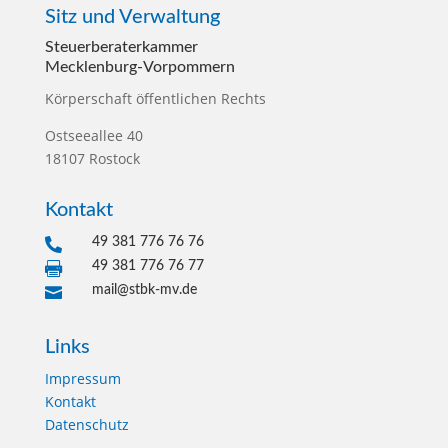
Sitz und Verwaltung
Steuerberater­kammer
Mecklenburg-Vorpommern
Körperschaft öffentlichen Rechts
Ostseeallee 40
18107 Rostock
Kontakt
49 381 776 76 76

49 381 776 76 77

mail@stbk-mv.de

Links
Impressum
Kontakt
Datenschutz