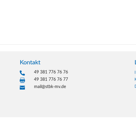
Kontakt
49 381 776 76 76

49 381 776 76 77

mail@stbk-mv.de
