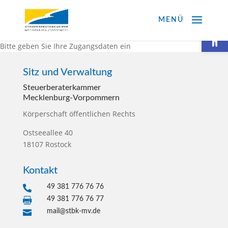
Werkzeugl
Bitte geben Sie Ihre Zugangsdaten ein
Sitz und Verwaltung
Steuerberater­kammer
Mecklenburg-Vorpommern
Körperschaft öffentlichen Rechts
Ostseeallee 40
18107 Rostock
Kontakt
49 381 776 76 76

49 381 776 76 77

mail@stbk-mv.de
