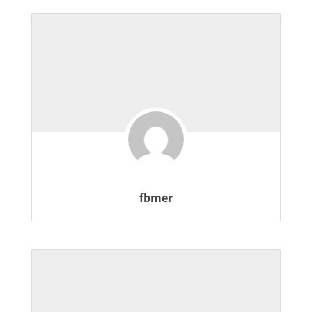
fbmer