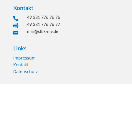
Kontakt
49 381 776 76 76

49 381 776 76 77

mail@stbk-mv.de

Links
Impressum
Kontakt
Datenschutz