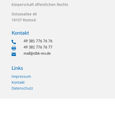
Körperschaft öffentlichen Rechts
Ostseeallee 40
18107 Rostock
Kontakt
49 381 776 76 76

49 381 776 76 77

mail@stbk-mv.de

Links
Impressum
Kontakt
Datenschutz